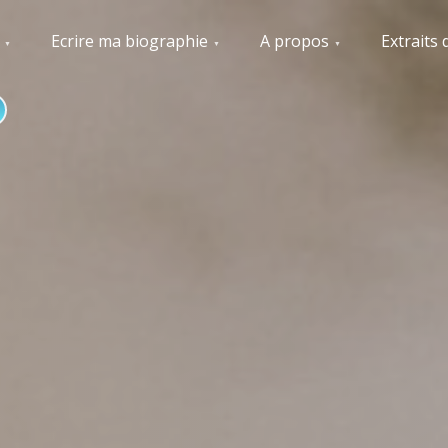
Ecrire ma biographie
A propos
Extraits