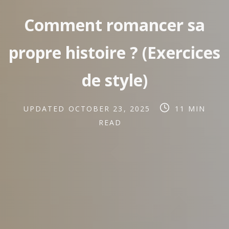
Comment romancer sa
propre histoire ? (Exercices
de style)
Post
Post
UPDATED
OCTOBER 23, 2025
11 MIN
last
read
READ
updated
time
date